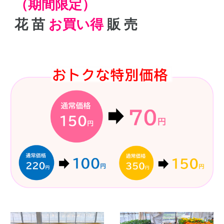
（期間限定）
花 苗
お買い得
販 売