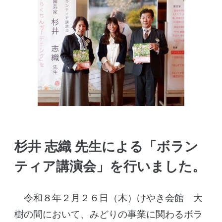
杉井 志織 先生による「ボラン
ティア
講演会
」を行いました。
令和
８
年２月２
６
日（木）けやき会館 大
樹の間において、みどりの事業に関わるボラ